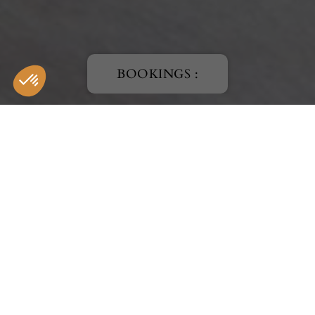
BOOKINGS :
HOTEL
SPA
Our bar & restaurant
VILLA DUNE
Discover our restaurant La Villa Dune in Saint-Tropez and