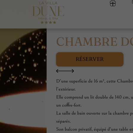
CHAMBRE D
RÉSERVER
D’une superficie de 16 m², cette Chambr
l’extérieur.
Elle comprend un lit double de 140 cm, un
un coffre-fort.
La salle de bain ouverte sur la chambre 
séparés.
Son balcon privatif, équipé d’une table e